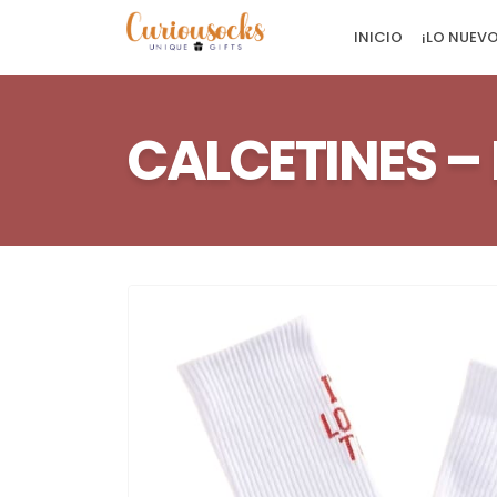
INICIO
¡LO NUEVO
CALCETINES –