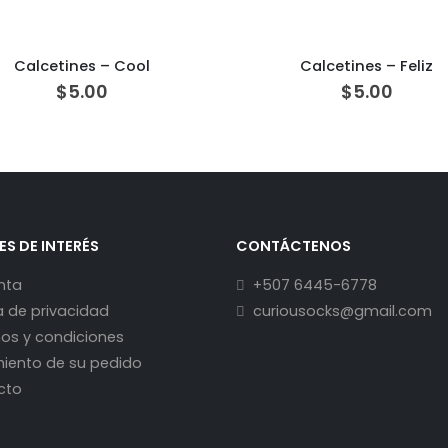
Calcetines – Cool
Calcetines – Feliz
$
5.00
$
5.00
ES DE INTERÉS
CONTÁCTENOS
nta
+507 6445-6778
ca de privacidad
curiousocks@gmail.com
os y condiciones
iento de su pedido
cto