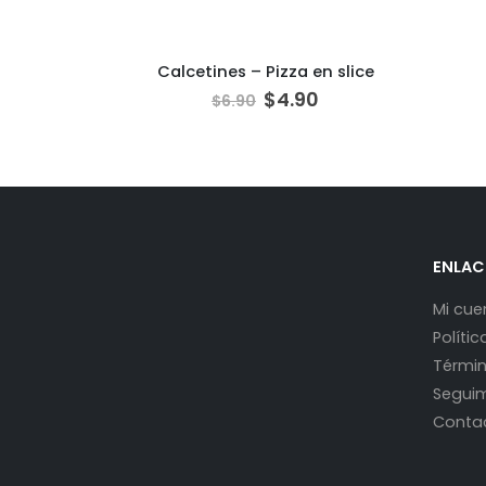
Calcetines – Pizza en slice
$
4.90
$
6.90
colates
ENLAC
0
Mi cue
Políti
Términ
Seguim
Conta