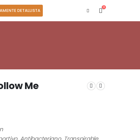
0
AMENTE DETALLISTA
Follow Me
ón
rtivo, Antibacteriano, Transpirable,