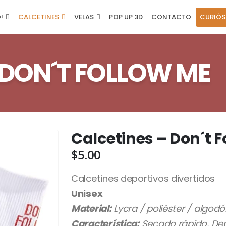
!
CALCETINES
VELAS
POP UP 3D
CONTACTO
CURIÓS
 DON´T FOLLOW ME
Calcetines – Don´t 
$
5.00
Calcetines deportivos divertidos
Unisex
Material:
Lycra / poliéster / algod
Característica:
Secado rápido, Depo