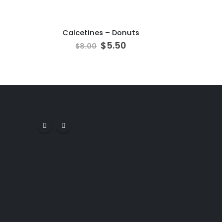
Calcetines – Donuts
$
5.50
$
8.00
$