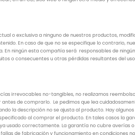
tual o exclusiva a ninguno de nuestros productos, modifi
enido. En caso de que no se especifique lo contrario, n
ita. En ningún esta compañía será responsables de ningún 
tuitos o consecuentes u otras pérdidas resultantes del uso 
ías irrevocables no-tangibles, no realizamos reembolso
der antes de comprarlo. Le pedimos que lea cuidadosame
do la descripción no se ajusta al producto. Hay algunos
pecificado al comprar el producto. En tales casos la garan
aya usado correctamente. La garantía no cubre averías o
 fallas de fabricación y funcionamiento en condiciones n