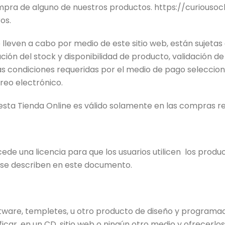
ompra de alguno de nuestros productos. https://curiouso
os.
lleven a cabo por medio de este sitio web, están sujetas
ficación del stock y disponibilidad de producto, validación 
 las condiciones requeridas por el medio de pago selecci
reo electrónico.
esta Tienda Online es válido solamente en las compras rea
cede una licencia para que los usuarios utilicen los produ
 se describen en este documento.
ftware, templetes, u otro producto de diseño y programa
car, en un CD, sitio web o ningún otro medio y ofrecerlos