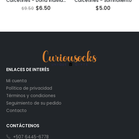
Calcetines – Dona individual
Calcetines – Somnoliento
$
6.50
$
5.00
$
9.50
ENLACES DE INTERÉS
Mi cuenta
Política de privacidad
Términos y condiciones
Seguimiento de su pedido
Contacto
CONTÁCTENOS
+507 6445-6778